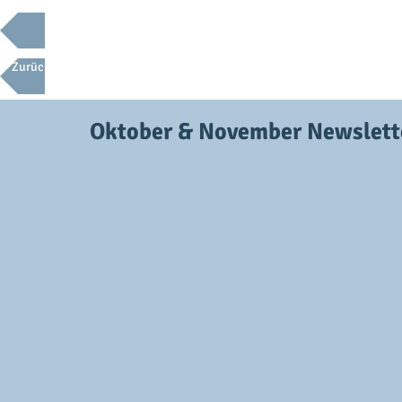
Back to News (English)
Zurück nach Neuigkeiten (Deutsch)
Oktober & November Newslett